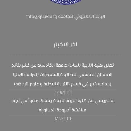
البريد الالكتروني للجامعة info@qu.edu.iq
اخر الاخبار
تعلن كلية التربية للبنات/جامعة القادسية عن نشر نتائج
الامتحان التنافسي للطالبات المتقدمات للدراسة العليا
(الماجستير) في قسم (التربية البدنية و علوم الرياضة)
٠٢/٠٧/٢٠٢٦
#تدريسي من كلية التربية للبنات يشارك عضواً في لجنة
مناقشة أطروحة الدكتوراه
٠١/٠٧/٢٠٢٦