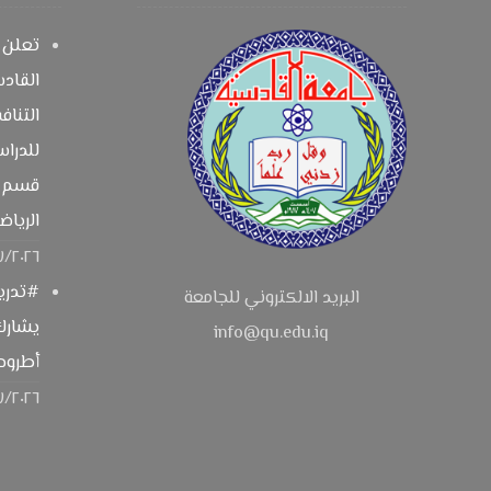
تعلن ك
القادس
التناف
للدراس
قسم (ا
الرياض
٧/٢٠٢٦
#تدريس
البريد الالكتروني للجامعة
يشارك
info@qu.edu.iq
أطروحة
٠٧/٢٠٢٦