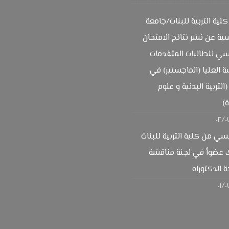
لية التربية للبنات/جامعة
ية عن نشر نتائج الامتحان
سي للطالبات المتقدمات
ة العليا (الماجستير) في
لتربية البدنية و علوم
ة)
٠٢/٠
ي من كلية التربية للبنات
 عضواً في لجنة مناقشة
 الدكتوراه
٠١/