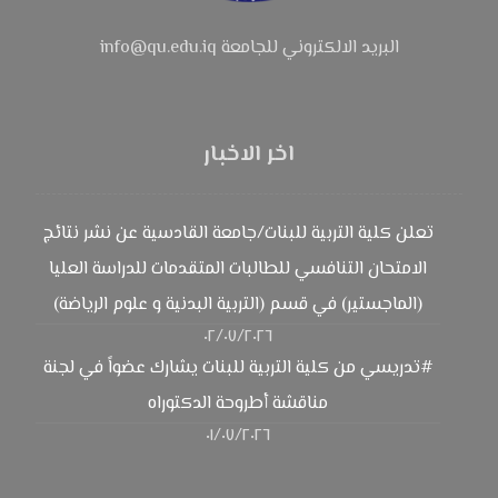
البريد الالكتروني للجامعة info@qu.edu.iq
اخر الاخبار
تعلن كلية التربية للبنات/جامعة القادسية عن نشر نتائج
الامتحان التنافسي للطالبات المتقدمات للدراسة العليا
(الماجستير) في قسم (التربية البدنية و علوم الرياضة)
٠٢/٠٧/٢٠٢٦
#تدريسي من كلية التربية للبنات يشارك عضواً في لجنة
مناقشة أطروحة الدكتوراه
٠١/٠٧/٢٠٢٦